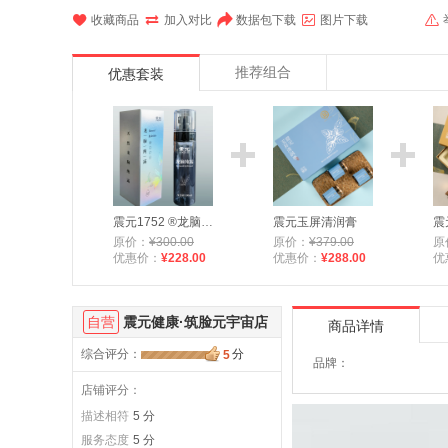





收藏商品
加入对比
数据包下载
图片下载
推荐组合
优惠套装
震元1752 ®龙脑抑菌纯露 2瓶装
震元玉屏清润膏
震
原价：
¥300.00
原价：
¥379.00
原
优惠价：
¥228.00
优惠价：
¥288.00
优
自营
震元健康·筑脸元宇宙店
商品详情
综合评分
：
分
5
品牌：
店铺评分：
描述相符
5 分
服务态度
5 分