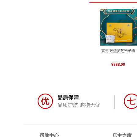
震元 破壁灵芝孢子粉
¥388.00
帮助中心
店主之家