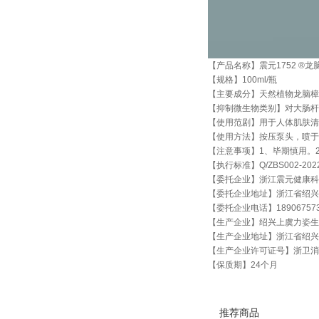
【产品名称】震元1752 ®龙
【规格】100ml/瓶
【主要成分】天然植物龙脑樟
【抑制微生物类别】对大肠杆
【使用范剧】用于人体肌肤清
【使用方法】按压泵头，喷于
【注意事项】1、毕期慎用。
【执行标准】Q/ZBS002-202
【委托企业】浙江震元健康科
【委托企业地址】浙江省绍兴
【委托企业电话】189067573
【生产企业】绍兴上虞力姿生
【生产企业地址】浙江省绍兴
【生产企业许可证号】浙卫消证字
【保质期】24个月
推荐商品