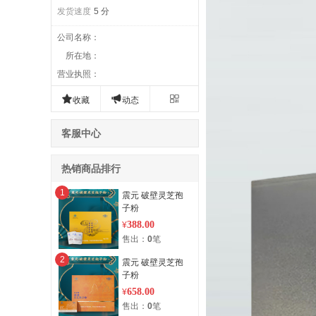
发货速度
5 分
公司名称
：
所在地
：
营业执照
：



收藏
动态
客服中心
热销商品排行
1
震元 破壁灵芝孢
子粉
388.00
¥
售出：
0
笔
2
震元 破壁灵芝孢
子粉
658.00
¥
售出：
0
笔