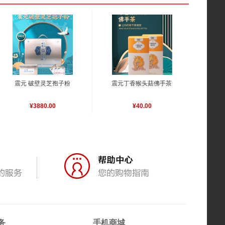
震元 破壁灵芝孢子粉
震元丁香猴头菇佛手茶
¥3880.00
¥40.00
务
手机商城