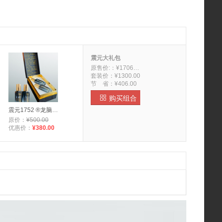
震元 破壁灵芝孢子粉
¥1288.00
震元大礼包
原售价:：
¥1706.00
套装价：
¥1300.00
节 省：
¥406.00

购买组合
震元 破壁灵芝孢子粉
震元1752 ®龙脑抑菌精油 礼盒装/2瓶
¥3880.00
原价：
¥500.00
优惠价：
¥380.00
震元丁香猴头菇佛手茶
¥40.00