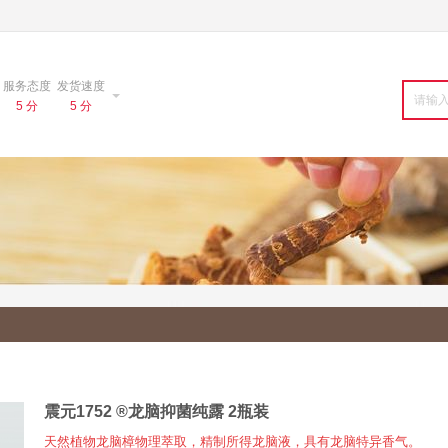
服务态度
发货速度
5 分
5 分
震元1752 ®龙脑抑菌纯露 2瓶装
天然植物龙脑樟物理萃取，精制所得龙脑液，具有龙脑特异香气。