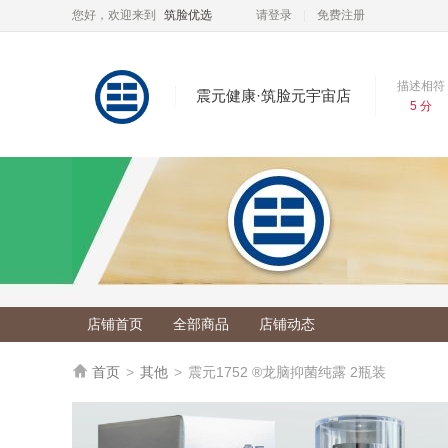
您好，欢迎来到
筑脸优选
请登录
免费注册
描述相符
震元健康·筑脸元宇宙店
5 分
店铺评分
描述相符：
5 分
服务态度：
5 分
收藏
发货速度：
5 分
店铺服务
店铺掌柜
：
zyjk2023
公司名称
：
店铺首页
全部商品
店铺动态
所在地
：
营业执照
：

首页
>
其他
>
震元1752 ®龙脑抑菌纯露 2瓶装