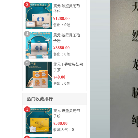
3
震元 破壁灵芝孢
子粉
1288.00
¥
售出：
0
笔
4
震元 破壁灵芝孢
子粉
3880.00
¥
售出：
0
笔
5
震元丁香猴头菇佛
手茶
40.00
¥
售出：
0
笔
热门收藏排行
1
震元 破壁灵芝孢
子粉
388.00
¥
收藏人气：
0