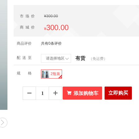
市场价
¥300.00
300.00
商城价
¥
商品评价
共有0条评价
配送至
有货
请选择地区
（免运费）

规格
2瓶装

立即购买


添加购物车
