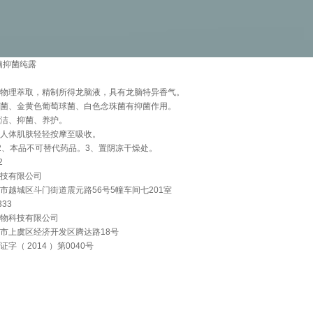
脑抑菌纯露
物理萃取，精制所得龙脑液，具有龙脑特异香气。
菌、金黄色葡萄球菌、白色念珠菌有抑菌作用。
洁、抑菌、养护。
人体肌肤轻轻按摩至吸收。
2、本品不可替代药品。3、置阴凉干燥处。
2
技有限公司
市越城区斗门街道震元路56号5幢车间七201室
33
物科技有限公司
市上虞区经济开发区腾达路18号
（ 2014 ）第0040号