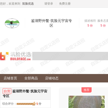
您好，欢迎来到
筑脸优选
请登录
免费注册
鉴湖野外鳖·筑脸元宇宙专
描述相符
服务态
区
5 分
5 分
店铺评分
描述相符：
5 分
服务态度：
5 分
收藏
发货速度：
5 分
店铺服务
店铺掌柜
：
jhywbie
公司名称
：
店铺首页
全部商品
店铺动态
所在地
：
营业执照
：
推荐
自营
鉴湖野外鳖·筑脸元宇宙
专区
综合评分
：
分
5