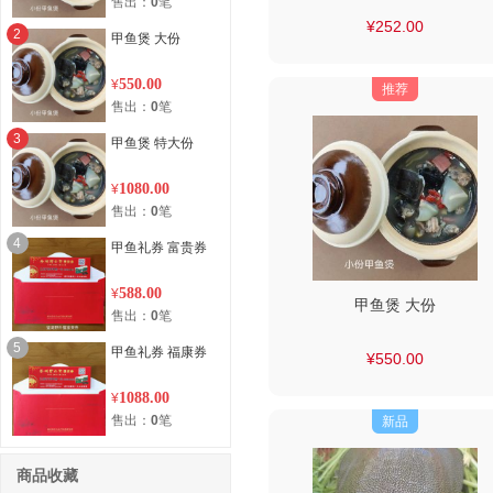
售出：
0
笔
¥252.00
2
甲鱼煲 大份
550.00
¥
推荐
售出：
0
笔
3
甲鱼煲 特大份
1080.00
¥
售出：
0
笔
4
甲鱼礼券 富贵券
588.00
¥
甲鱼煲 大份
售出：
0
笔
5
甲鱼礼券 福康券
¥550.00
1088.00
¥
售出：
0
笔
新品
商品收藏