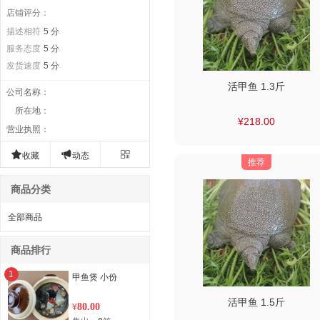
店铺评分：
描述相符
5 分
服务态度
5 分
发货速度
5 分
活甲鱼 1.3斤
公司名称
：
所在地
：
¥218.00
营业执照
：



收藏
动态
推荐
商品分类
全部商品
商品排行
1
甲鱼煲 小份
活甲鱼 1.5斤
80.00
¥