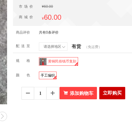
市场价
¥60.00
60.00
商城价
¥
商品评价
共有0条评价
配送至
有货
请选择地区
（免运费）

规格
黄铜民俗钱币复刻
颜色
手工编织

立即购买


添加购物车
