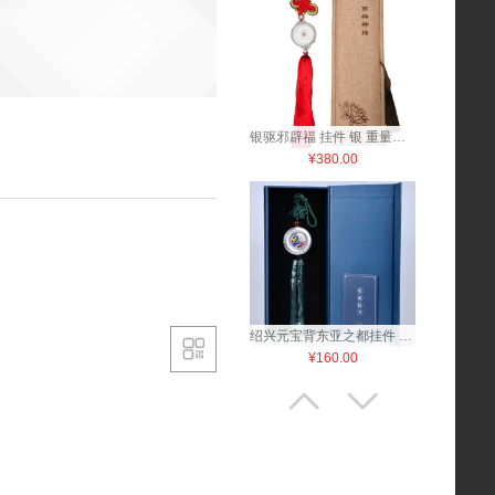
银驱邪辟福 挂件 银 重量：15克 中国结手工编织
¥380.00
绍兴元宝背东亚之都挂件 银片 中国结手工编织

¥160.00

