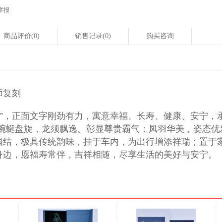
举报
商品评价
(0)
销售记录
(0)
购买咨询
币复刻
祥”，正面文字刚劲有力，寓意幸福、长寿、健康、安宁，
健蜿蜒盘旋，龙须飘逸。彰显尊贵霸气；凤羽华美，姿态
国结，极具传统韵味，挂于车内，为出行增添祥瑞；置于
身边，愿福寿常伴，吉祥相随，尽享生活的美好与安宁。