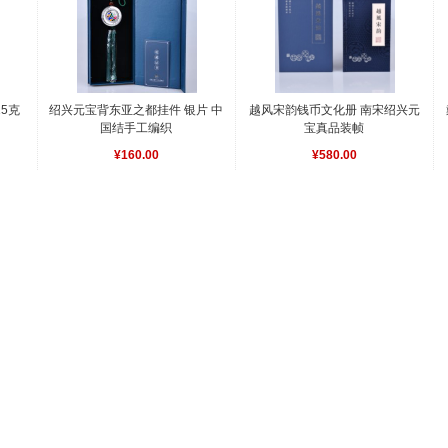
5克 
绍兴元宝背东亚之都挂件 银片 中
越风宋韵钱币文化册 南宋绍兴元
国结手工编织
宝真品装帧
¥160.00
¥580.00