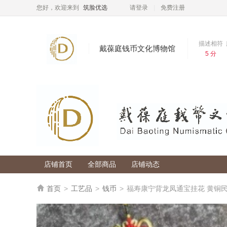
您好，欢迎来到
筑脸优选
请登录
免费注册
描述相符
戴葆庭钱币文化博物馆
5 分
店铺评分
描述相符：
5 分
服务态度：
5 分
收藏
发货速度：
5 分
店铺服务
店铺掌柜
：
dbtqb1b123456
公司名称
：
店铺首页
全部商品
店铺动态
所在地
：
营业执照
：

首页
>
工艺品
>
钱币
>
福寿康宁背龙凤通宝挂花 黄铜民