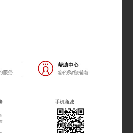
务
手机商城
策
货