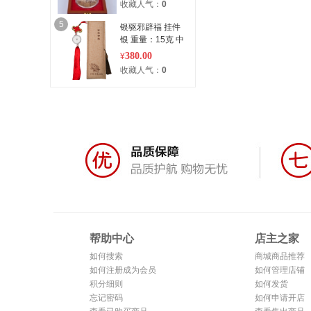
收藏人气：
0
5
银驱邪辟福 挂件
银 重量：15克 中
国结手工编织
380.00
¥
收藏人气：
0
帮助中心
店主之家
如何搜索
商城商品推荐
如何注册成为会员
如何管理店铺
积分细则
如何发货
忘记密码
如何申请开店