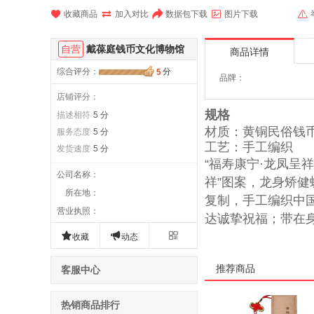





收藏商品
加入对比
数据包下载
图片下载
自营
戴葆庭钱币文化博物馆
商品详情
综合评分
：
分
5
品牌：
店铺评分：
规格
描述相符
5 分
材质：黄铜民俗钱
服务态度
5 分
工艺：手工编织
发货速度
5 分
“福寿康宁·龙凤呈
公司名称
：
祥”图案，龙身矫
所在地
：
复制，手工编织中
营业执照
：
达诚挚祝福；带在



收藏
动态
推荐商品
客服中心
热销商品排行