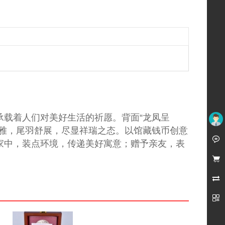
福寿康宁背龙凤通宝挂花 黄铜民俗钱币复刻 手工编织
¥60.00
越风宋韵钱币文化册 南宋绍兴元宝真品装帧
承载着人们对美好生活的祈愿。背面“龙凤呈
¥580.00
优雅，尾羽舒展，尽显祥瑞之态。以馆藏钱币创意
未登录

家中，装点环境，传递美好寓意；赠予亲友，表



戴葆庭大铜章 铜、直径70毫米、厚10毫米、重120克
¥590.00