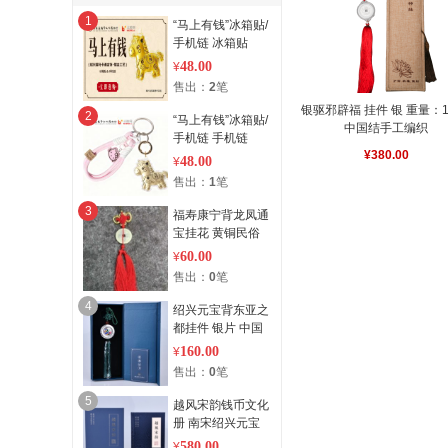
1
“马上有钱”冰箱贴/
手机链 冰箱贴
48.00
¥
售出：
2
笔
银驱邪辟福 挂件 银 重量：1
2
“马上有钱”冰箱贴/
中国结手工编织
手机链 手机链
¥380.00
48.00
¥
售出：
1
笔
3
福寿康宁背龙凤通
宝挂花 黄铜民俗
钱币复刻 手工编
60.00
¥
织
售出：
0
笔
4
绍兴元宝背东亚之
都挂件 银片 中国
结手工编织
160.00
¥
售出：
0
笔
5
越风宋韵钱币文化
册 南宋绍兴元宝
真品装帧
580.00
¥