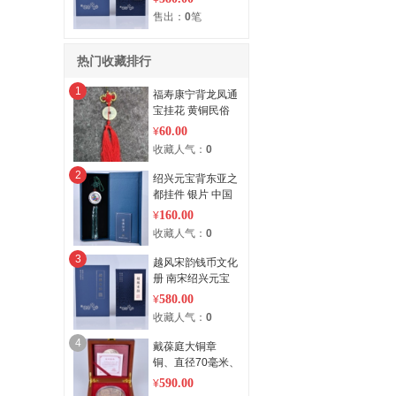
售出：
0
笔
热门收藏排行
1
福寿康宁背龙凤通
宝挂花 黄铜民俗
钱币复刻 手工编
60.00
¥
织
收藏人气：
0
2
绍兴元宝背东亚之
都挂件 银片 中国
结手工编织
160.00
¥
收藏人气：
0
3
越风宋韵钱币文化
册 南宋绍兴元宝
真品装帧
580.00
¥
收藏人气：
0
4
戴葆庭大铜章
铜、直径70毫米、
厚10毫米、重120
590.00
¥
克