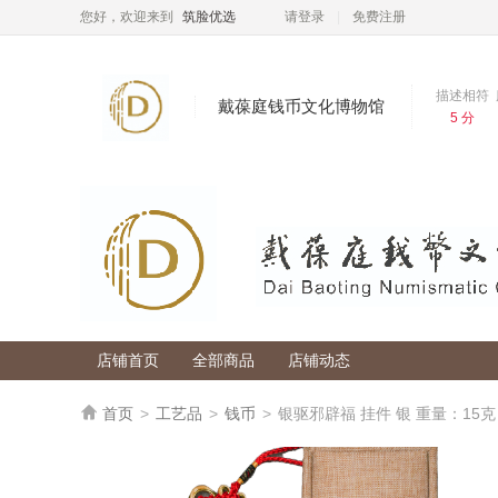
您好，欢迎来到
筑脸优选
请登录
免费注册
描述相符
戴葆庭钱币文化博物馆
5 分
店铺评分
描述相符：
5 分
服务态度：
5 分
收藏
发货速度：
5 分
店铺服务
店铺掌柜
：
dbtqb1b123456
公司名称
：
店铺首页
全部商品
店铺动态
所在地
：
营业执照
：

首页
>
工艺品
>
钱币
>
银驱邪辟福 挂件 银 重量：15