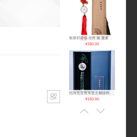
银驱邪辟福 挂件 银 重量：15克 中国结手工编织
¥380.00
绍兴元宝背东亚之都挂件 银片 中国结手工编织

¥160.00

