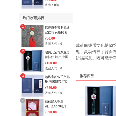
售出：
0
笔
热门收藏排行
1
福寿康宁背龙凤通
宝挂花 黄铜民俗
钱币复刻 手工编
60.00
¥
织
收藏人气：
0
戴葆庭钱币文化博物
2
鬼，灵动传神；背面
绍兴元宝背东亚之
都挂件 银片 中国
祈福寓意。既可悬于
结手工编织
160.00
¥
收藏人气：
0
3
推荐商品
越风宋韵钱币文化
册 南宋绍兴元宝
真品装帧
580.00
¥
收藏人气：
0
4
戴葆庭大铜章
铜、直径70毫米、
厚10毫米、重120
590.00
¥
克