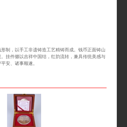
钱形制，以手工非遗铸造工艺精铸而成。钱币正面铸山
慧。挂件缀以吉祥中国结，红韵流转，兼具传统美感与
岁平安、诸事顺遂。