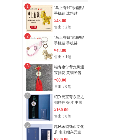
1
“马上有钱”冰箱贴/
手机链 冰箱贴
48.00
¥
售出：
2
笔
2
“马上有钱”冰箱贴/
手机链 手机链
48.00
¥
售出：
1
笔
3
福寿康宁背龙凤通
宝挂花 黄铜民俗
钱币复刻 手工编
60.00
¥
织
售出：
0
笔
4
绍兴元宝背东亚之
都挂件 银片 中国
结手工编织
160.00
¥
售出：
0
笔
5
越风宋韵钱币文化
册 南宋绍兴元宝
真品装帧
580.00
¥