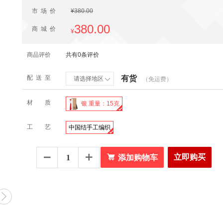
市场价
¥380.00
380.00
商城价
¥
商品评价
共有0条评价
配送至
有货
请选择地区
（免运费）

材质
银 重量：15克
工艺
中国结手工编织

立即购买


添加购物车
