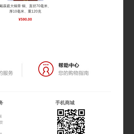
戴葆庭大铜章 铜、直径70毫米、
厚10毫米、重120克
¥590.00
务
手机商城
策
货