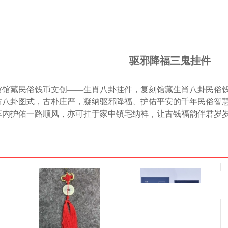
驱邪降福三鬼挂件
馆馆藏民俗钱币文创
——生肖八卦挂件，复刻馆藏生肖八卦民俗
布八卦图式，古朴庄严，凝纳驱邪降福、护佑平安的千年民俗智
车内护佑一路顺风，亦可挂于家中镇宅纳祥，让古钱福韵伴君岁