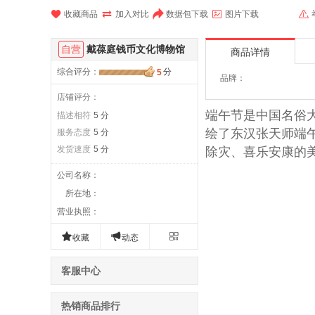





收藏商品
加入对比
数据包下载
图片下载
自营
戴葆庭钱币文化博物馆
商品详情
综合评分
：
分
5
品牌：
店铺评分：
端午节是中国名俗
描述相符
5 分
绘了东汉张天师端
服务态度
5 分
发货速度
5 分
除灾、喜乐安康的
公司名称
：
所在地
：
营业执照
：



收藏
动态
客服中心
热销商品排行