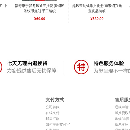
片 中
福寿康宁背龙凤通宝挂花 黄铜民
越风宋韵钱币文化册 南宋绍兴元
俗钱币复刻 手工编织
宝真品装帧
¥60.00
¥580.00
支付方式
售后服
公司转账
退款申请
在线支付
退换货政
邮局汇款
返修/退换
如何注册支付宝
联系卖家