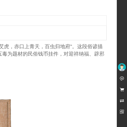
福寿康宁背龙凤通宝挂花 黄铜民俗钱币复刻 手工编织
¥60.00
艾虎，赤口上青天，百虫归地府”。这段俗谚描
五毒为题材的民俗钱币挂件，对迎祥纳福、辟邪
越风宋韵钱币文化册 南宋绍兴元宝真品装帧
¥580.00
未登录




戴葆庭大铜章 铜、直径70毫米、厚10毫米、重120克
¥590.00