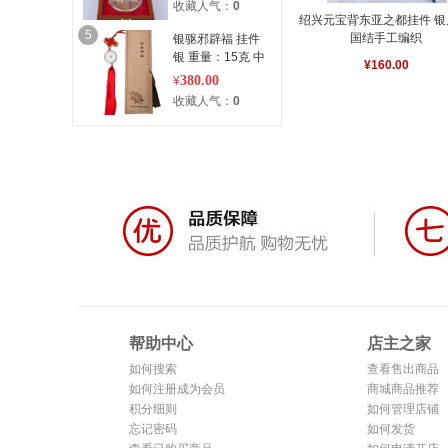
收藏人气：
0
绍兴元宝背东亚之都挂件 银
5
国结手工编织
银驱邪辟福 挂件
银 重量：15克 中
¥160.00
国结手工编织
380.00
¥
收藏人气：
0
帮助中心
店主之家
如何搜索
查看售出商品
如何注册成为会员
商城商品推荐
积分细则
如何管理店铺
忘记密码
如何发货