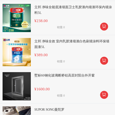
立邦 净味全能底漆墙面卫士乳胶漆内墙漆环保内墙涂
料5L
¥238.00

销量:0
立邦 净味全效 室内乳胶漆墙漆白色刷墙涂料环保墙
面漆5L
¥389.00

销量:0
墅标60钢化玻璃断桥铝高层封阳台外开窗
¥1600.00

销量:0
SUPOR SONG曼陀罗