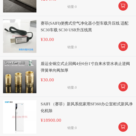

销量:0
赛菲(SAIFI)便携式空气净化器小型车载升压线 适配
SC30车载 SC30 USB升压线黑
¥30.00

销量:0
盾运全铜立式止回阀4分6分1寸自来水管水表止逆阀
弹簧单向阀加厚
¥30.00

销量:0
SAIFI （赛菲）新风系统家用SF360办公室柜式新风净
化机除
¥18900.00

销量:0