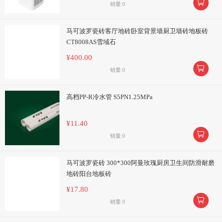

销量:0
马可波罗瓷砖客厅地砖卧室背景墙厨卫墙砖地板砖
CT8008AS雪域石
¥400.00

销量:0
高档PP-R冷水管 S5PN1.25MPa
¥11.40

销量:0
马可波罗瓷砖 300*300阿曼玫瑰厨房卫生间防滑耐磨
地砖阳台地板砖
¥17.80

销量:0