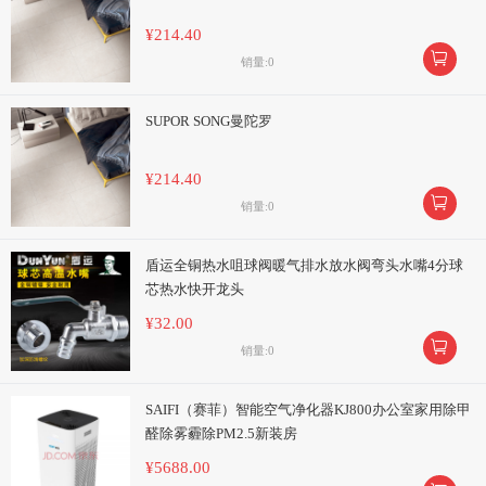
¥214.40

销量:0
SUPOR SONG曼陀罗
¥214.40

销量:0
盾运全铜热水咀球阀暖气排水放水阀弯头水嘴4分球
芯热水快开龙头
¥32.00

销量:0
SAIFI（赛菲）智能空气净化器KJ800办公室家用除甲
醛除雾霾除PM2.5新装房
¥5688.00