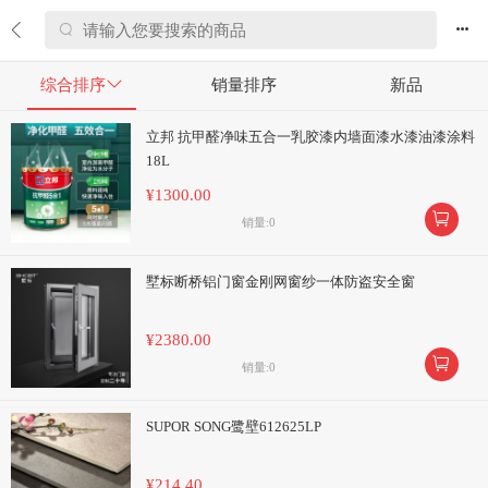


综合排序

销量排序
新品
立邦 抗甲醛净味五合一乳胶漆内墙面漆水漆油漆涂料
18L
¥1300.00

销量:0
墅标断桥铝门窗金刚网窗纱一体防盗安全窗
¥2380.00

销量:0
SUPOR SONG鹭壁612625LP
¥214.40