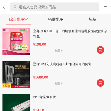


综合排序

销量排序
新品
立邦 净味120二合一内墙墙面漆白色乳胶面漆油漆涂
料5L
¥198.00

销量:0
墅标60钢化玻璃断桥铝封阳台内开内倒窗
¥1680.00

销量:0
PP-R铝塑复合管
¥14.10