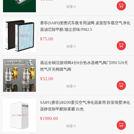

销量:0
赛菲(SAIFI)便携式车载专用滤网 桌面型车载空气净化
器滤芯除甲醛/烟尘异味/PM2.5
¥75.00

销量:0
盾运全铜活接球阀4分6分热水器燃气阀门DN1520天
然气开关阀煤气阀
¥32.00

销量:0
SAIFI (赛菲)JH200爱贝空气净化器家用 卧室母婴净化
器静音除甲醛除雾霾 白色
¥1980.00

销量:0