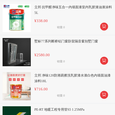
立邦 抗甲醛净味五合一内墙面漆室内乳胶漆油漆涂料
5L
¥338.00

销量:0
墅标77系列断桥铝门窗卧室隔音窗别墅门窗
¥2580.00

销量:0
立邦 净味120防潮易擦洗乳胶漆水漆白色内墙面油漆
涂料18L
¥716.00

销量:0
PE-RT 地暖工程专用管S5 1.25MPa