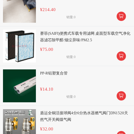
¥214.40

销量:0
赛菲(SAIFI)便携式车载专用滤网 桌面型车载空气净化
器滤芯除甲醛/烟尘异味/PM2.5
¥75.00

销量:0
PP-R铝塑复合管
¥14.10

销量:0
盾运全铜活接球阀4分6分热水器燃气阀门DN1520天
然气开关阀煤气阀
¥32.00