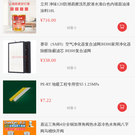
立邦 净味120防潮易擦洗乳胶漆水漆白色内墙面油漆
涂料18L
¥716.00

销量:0
赛菲（SAIFI）空气净化器复合滤网JH300家用净化器
除醛除霾滤芯 JH300复合滤网
¥338.00

销量:0
PE-RT 地暖工程专用管S5 1.25MPa
¥7.22

销量:0
盾运三角阀4分全铜加厚角阀热水器冷热水角阀八字
阀马桶快开阀