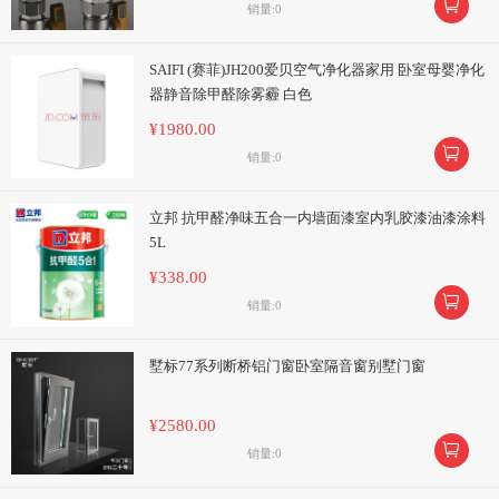

销量:0
SAIFI (赛菲)JH200爱贝空气净化器家用 卧室母婴净化
器静音除甲醛除雾霾 白色
¥1980.00

销量:0
立邦 抗甲醛净味五合一内墙面漆室内乳胶漆油漆涂料
5L
¥338.00

销量:0
墅标77系列断桥铝门窗卧室隔音窗别墅门窗
¥2580.00

销量:0