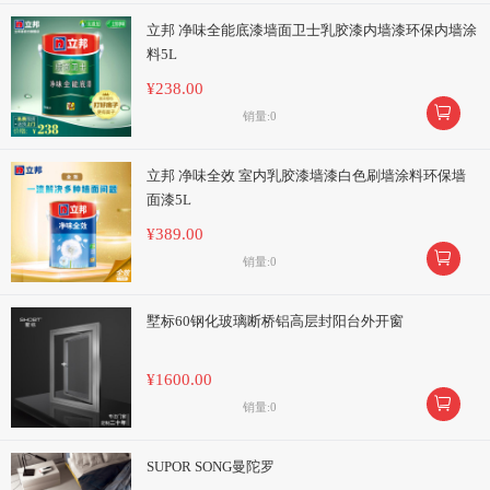
立邦 净味全能底漆墙面卫士乳胶漆内墙漆环保内墙涂
料5L
¥238.00

销量:0
立邦 净味全效 室内乳胶漆墙漆白色刷墙涂料环保墙
面漆5L
¥389.00

销量:0
墅标60钢化玻璃断桥铝高层封阳台外开窗
¥1600.00

销量:0
SUPOR SONG曼陀罗