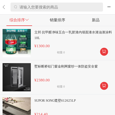


综合排序

销量排序
新品
立邦 抗甲醛净味五合一乳胶漆内墙面漆水漆油漆涂料
18L
¥1300.00

销量:0
墅标断桥铝门窗金刚网窗纱一体防盗安全窗
¥2380.00

销量:0
SUPOR SONG鹭壁612625LP
¥214.40