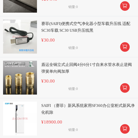

销量:0
赛菲(SAIFI)便携式空气净化器小型车载升压线 适配
SC30车载 SC30 USB升压线黑
¥30.00

销量:0
盾运全铜立式止回阀4分6分1寸自来水管水表止逆阀
弹簧单向阀加厚
¥30.00

销量:0
SAIFI （赛菲）新风系统家用SF360办公室柜式新风净
化机除
¥18900.00

销量:0