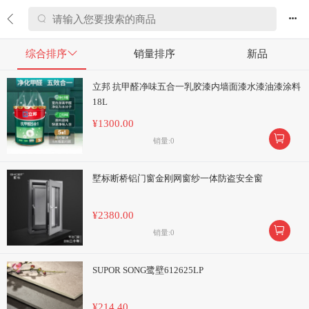


综合排序

销量排序
新品
立邦 抗甲醛净味五合一乳胶漆内墙面漆水漆油漆涂料
18L
¥1300.00

销量:0
墅标断桥铝门窗金刚网窗纱一体防盗安全窗
¥2380.00

销量:0
SUPOR SONG鹭壁612625LP
¥214.40