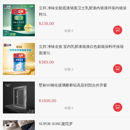
立邦 净味全能底漆墙面卫士乳胶漆内墙漆环保内墙涂
料5L
¥238.00

销量:0
立邦 净味全效 室内乳胶漆墙漆白色刷墙涂料环保墙
面漆5L
¥389.00

销量:0
墅标60钢化玻璃断桥铝高层封阳台外开窗
¥1600.00

销量:0
SUPOR SONG曼陀罗