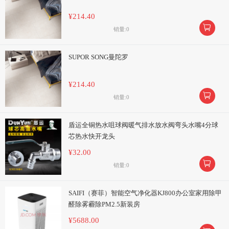
¥214.40

销量:0
SUPOR SONG曼陀罗
¥214.40

销量:0
盾运全铜热水咀球阀暖气排水放水阀弯头水嘴4分球
芯热水快开龙头
¥32.00

销量:0
SAIFI（赛菲）智能空气净化器KJ800办公室家用除甲
醛除雾霾除PM2.5新装房
¥5688.00