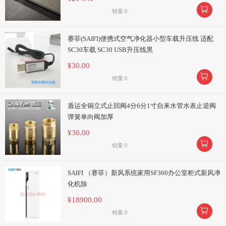

销量:0
赛菲(SAIFI)便携式空气净化器小型车载升压线 适配
SC30车载 SC30 USB升压线黑
¥30.00

销量:0
盾运全铜立式止回阀4分6分1寸自来水管水表止逆阀
弹簧单向阀加厚
¥30.00

销量:0
SAIFI （赛菲）新风系统家用SF360办公室柜式新风净
化机除
¥18900.00

销量:0