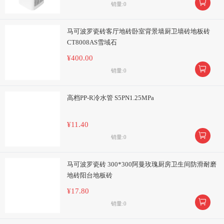

销量:0
马可波罗瓷砖客厅地砖卧室背景墙厨卫墙砖地板砖
CT8008AS雪域石
¥400.00

销量:0
高档PP-R冷水管 S5PN1.25MPa
¥11.40

销量:0
马可波罗瓷砖 300*300阿曼玫瑰厨房卫生间防滑耐磨
地砖阳台地板砖
¥17.80

销量:0