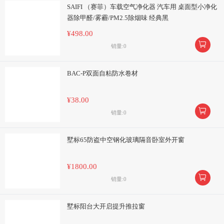
SAIFI （赛菲）车载空气净化器 汽车用 桌面型小净化
器除甲醛/雾霾/PM2.5除烟味 经典黑
¥498.00

销量:0
BAC-P双面自粘防水卷材
¥38.00

销量:0
墅标65防盗中空钢化玻璃隔音卧室外开窗
¥1800.00

销量:0
墅标阳台大开启提升推拉窗