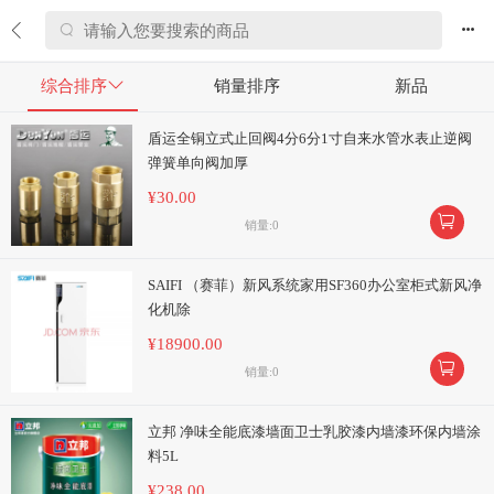


综合排序

销量排序
新品
盾运全铜立式止回阀4分6分1寸自来水管水表止逆阀
弹簧单向阀加厚
¥30.00

销量:0
SAIFI （赛菲）新风系统家用SF360办公室柜式新风净
化机除
¥18900.00

销量:0
立邦 净味全能底漆墙面卫士乳胶漆内墙漆环保内墙涂
料5L
¥238.00