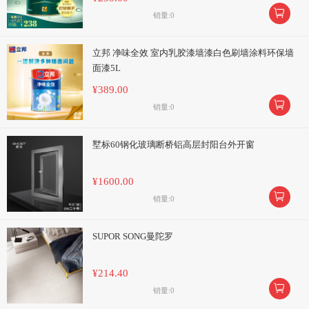

销量:0
立邦 净味全效 室内乳胶漆墙漆白色刷墙涂料环保墙
面漆5L
¥389.00

销量:0
墅标60钢化玻璃断桥铝高层封阳台外开窗
¥1600.00

销量:0
SUPOR SONG曼陀罗
¥214.40

销量:0