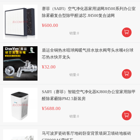
赛菲（SAIFI）空气净化器家用滤网JH500系列办公室
除雾霾复合型除甲醛滤芯 JH500复合滤网
¥600.00

销量:0
盾运全铜热水咀球阀暖气排水放水阀弯头水嘴4分球
芯热水快开龙头
¥32.00

销量:0
SAIFI（赛菲）智能空气净化器KJ800办公室家用除甲
醛除雾霾除PM2.5新装房
¥5688.00

销量:0
马可波罗瓷砖客厅地砖卧室背景墙厨卫墙砖地板砖