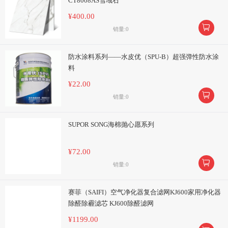
CT8008AS雪域石
¥400.00

销量:0
防水涂料系列——水皮优（SPU-B）超强弹性防水涂
料
¥22.00

销量:0
SUPOR SONG海棉抛心愿系列
¥72.00

销量:0
赛菲（SAIFI）空气净化器复合滤网KJ600家用净化器
除醛除霾滤芯 KJ600除醛滤网
¥1199.00