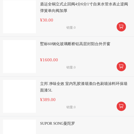
盾运全铜立式止回阀4分6分1寸自来水管水表止逆阀
弹簧单向阀加厚
¥30.00

销量:0
墅标60钢化玻璃断桥铝高层封阳台外开窗
¥1600.00

销量:0
立邦 净味全效 室内乳胶漆墙漆白色刷墙涂料环保墙
面漆5L
¥389.00

销量:0
SUPOR SONG曼陀罗