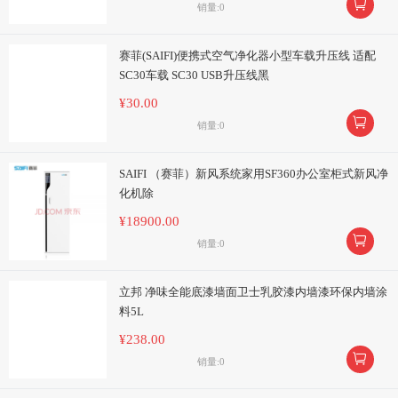

销量:0
赛菲(SAIFI)便携式空气净化器小型车载升压线 适配
SC30车载 SC30 USB升压线黑
¥30.00

销量:0
SAIFI （赛菲）新风系统家用SF360办公室柜式新风净
化机除
¥18900.00

销量:0
立邦 净味全能底漆墙面卫士乳胶漆内墙漆环保内墙涂
料5L
¥238.00

销量:0