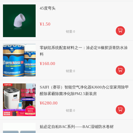
45度弯头
¥1.50

销量:0
零缺陷系统配套材料之一：涂必定®橡胶沥青防水涂
料
¥160.00

销量:0
SAIFI（赛菲）智能空气净化器KJ600办公室家用除甲
醛除雾霾除菌净化除PM2.5新装房
¥6280.00

销量:0
贴必定自粘BAC系列——BAC湿铺防水卷材