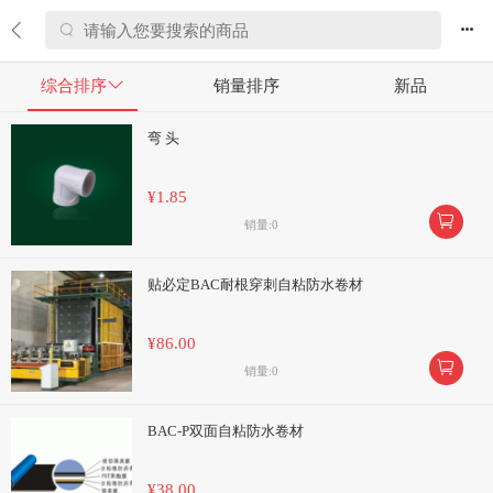


综合排序

销量排序
新品
弯 头
¥1.85

销量:0
贴必定BAC耐根穿刺自粘防水卷材
¥86.00

销量:0
BAC-P双面自粘防水卷材
¥38.00