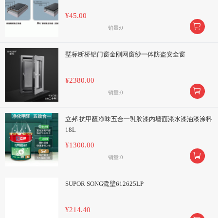
¥45.00

销量:0
墅标断桥铝门窗金刚网窗纱一体防盗安全窗
¥2380.00

销量:0
立邦 抗甲醛净味五合一乳胶漆内墙面漆水漆油漆涂料
18L
¥1300.00

销量:0
SUPOR SONG鹭壁612625LP
¥214.40