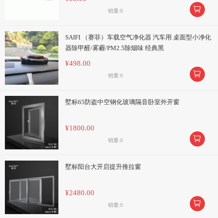

销量:0
SAIFI （赛菲）车载空气净化器 汽车用 桌面型小净化
器除甲醛/雾霾/PM2.5除烟味 经典黑
¥498.00

销量:0
墅标65防盗中空钢化玻璃隔音卧室外开窗
¥1800.00

销量:0
墅标阳台大开启提升推拉窗
¥2480.00

销量:0